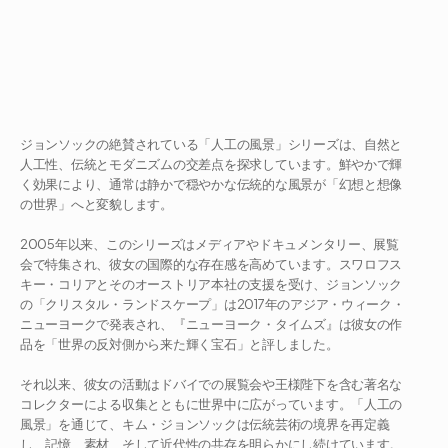
ジョンソックの絶賛されている「人工の風景」シリーズは、自然と
人工性、伝統とモダニズムの交差点を探求しています。鮮やかで輝
く効果により、通常は静かで穏やかな伝統的な風景が「幻想と想像
の世界」へと変貌します。

2005年以来、このシリーズはメディアやドキュメンタリー、展覧
会で特集され、彼女の国際的な存在感を高めています。スワロフス
キー・コリアとそのオーストリア本社の支援を受け、ジョンソック
の「クリスタル・ランドスケープ」は2017年のアジア・ウィーク・
ニューヨークで発表され、『ニューヨーク・タイムズ』は彼女の作
品を「世界の反対側から来た輝く宝石」と評しました。

それ以来、彼女の活動はドバイでの展覧会や王様陛下を含む著名な
コレクターによる収集とともに世界中に広がっています。「人工の
風景」を通じて、キム・ジョンソックは伝統芸術の境界を再定義
し、記憶、素材、そして近代性の共存を明らかにし続けています。