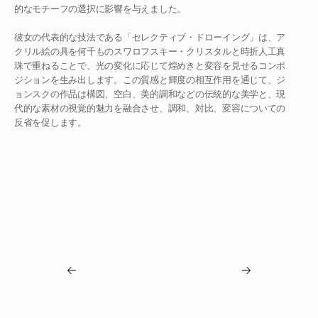
的なモチーフの選択に影響を与えました。

彼女の代表的な技法である「セレクティブ・ドローイング」は、ア
クリル絵の具を何千ものスワロフスキー・クリスタルと時折人工真
珠で重ねることで、光の変化に応じて煌めきと変容を見せるコンポ
ジションを生み出します。この質感と輝度の相互作用を通じて、ジ
ョンスクの作品は構図、空白、美的調和などの伝統的な美学と、現
代的な素材の視覚的魅力を融合させ、調和、対比、変容についての
反省を促します。