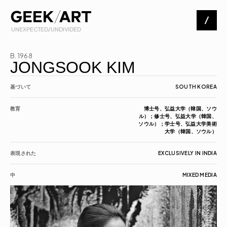
 UNEXPECTED/UNDIVIDED
Artists
B. 1968
JONGSOOK KIM
Exhibitions
基づいて
SOUTH KOREA
教育
博士号、弘益大学（韓国、ソウ
ル）；修士号、弘益大学（韓国、
About
ソウル）；学士号、弘益大学美術
大学（韓国、ソウル）
Contact
表現された
EXCLUSIVELY IN INDIA
中
MIXED MEDIA