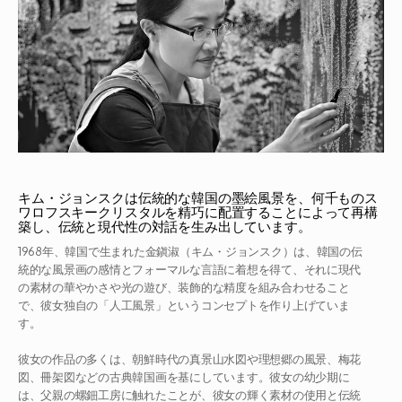
キム・ジョンスクは伝統的な韓国の墨絵風景を、何千ものス
ワロフスキークリスタルを精巧に配置することによって再構
築し、伝統と現代性の対話を生み出しています。
1968年、韓国で生まれた金鎭淑（キム・ジョンスク）は、韓国の伝
統的な風景画の感情とフォーマルな言語に着想を得て、それに現代
の素材の華やかさや光の遊び、装飾的な精度を組み合わせること
で、彼女独自の「人工風景」というコンセプトを作り上げていま
す。

彼女の作品の多くは、朝鮮時代の真景山水図や理想郷の風景、梅花
図、冊架図などの古典韓国画を基にしています。彼女の幼少期に
は、父親の螺鈿工房に触れたことが、彼女の輝く素材の使用と伝統