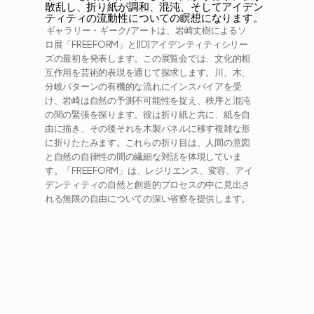
散乱し、折り紙が調和、混沌、そしてアイデン
ティティの流動性についての瞑想になります。
 ギャラリー・ギーク/アートは、岩崎丈樹によるソ
ロ展「FREEFORM」と[ID]アイデンティティシリー
ズの最初を発表します。この展覧会では、文化的相
互作用を芸術的表現を通じて探求します。川、木、
分岐パターンの有機的な流れにインスパイアを受
け、岩崎は自然の予測不可能性を捉え、秩序と混沌
の間の緊張を探ります。彼は折り紙と共に、紙を自
由に描き、その後それを木製パネルに移す複雑な形
に折りたたみます。これらの折り目は、人間の意図
と自然の自律性の間の繊細な対話を体現していま
す。「FREEFORM」は、レジリエンス、変容、アイ
デンティティの自然と創造的プロセスの中に見出さ
れる無限の自由についての深い省察を提供します。