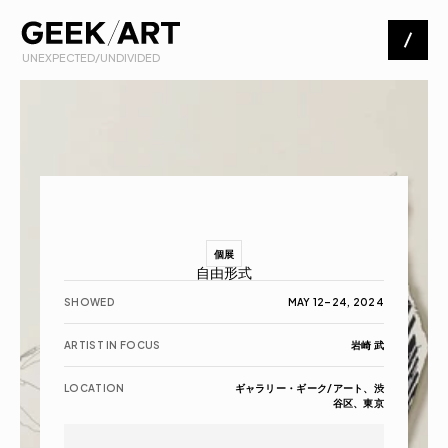
 UNEXPECTED/UNDIVIDED
Artists
Exhibitions
About
個展
自由形式
Contact
SHOWED
MAY 12–24, 2024
ARTIST IN FOCUS
岩崎 武
LOCATION
ギャラリー・ギーク/アート、渋
谷区、東京